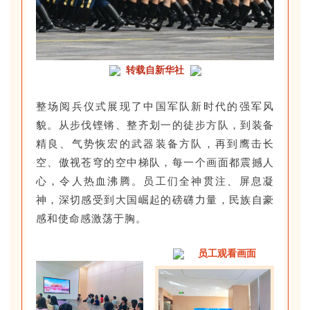
转载自新华社
整场阅兵仪式展现了中国军队新时代的强军风
貌。从步伐铿锵、整齐划一的徒步方队，到装备
精良、气势恢宏的武器装备方队，再到鹰击长
空、傲视苍穹的空中梯队，每一个画面都震撼人
心，令人热血沸腾。员工们全神贯注、屏息凝
神，深切感受到大国崛起的磅礴力量，民族自豪
感和使命感激荡于胸。
员工观看画面