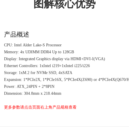
图解核心优势
产品概述
CPU: Intel Alder Lake-S Processor
Memory: 4x UDIMM DDR4 Up to 128GB
Display: Integrated Graphics display via HDMI+DVI-I(VGA)
Ethernet Controllers: 1xIntel i219+1xIntel i225/i226
Storage: 1xM.2 for NVMe SSD, 4xSATA
Expansion: 1*PCIe2X, 1*PCIe16X, 5*PCIe4X(Z690) or 4*PCIe4X(Q670/
Power: ATX_24PIN + 2*8PIN
Dimension: 304.8mm x 218.44mm
更多参数请点击页面右上角产品规格查看