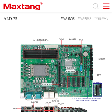
ALD-75
Intel Alder Lake-S Processors based Embedded ATX
ALD-75
产品总览
产品规格
下载中心
Motherboard with Z690/Q670/H670