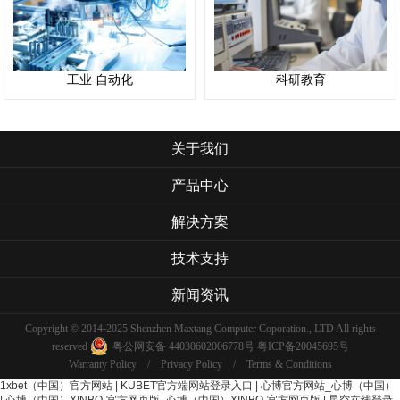
工业 自动化
科研教育
关于我们
产品中心
解决方案
技术支持
新闻资讯
Copyright © 2014-2025 Shenzhen Maxtang Computer Coporation., LTD All rights
reserved
粤公网安备 44030602006778号
粤ICP备20045695号
Warranty Policy
/
Privacy Policy
/
Terms & Conditions
1xbet（中国）官方网站
|
KUBET官方端网站登录入口
|
心博官方网站_心博（中国）