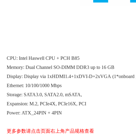
CPU: Intel Haswell CPU + PCH B85
Memory: Dual Channel SO-DIMM DDR3 up to 16 GB
Display: Display via 1xHDMI1.4+1xDVI-D+2xVGA (1*onboard 
Ethernet: 10/100/1000 Mbps
Storage: SATA3.0, SATA2.0, mSATA,
Expansion: M.2, PCIe4X, PCIe16X, PCI
Power: ATX_24PIN + 4PIN
更多参数请点击页面右上角产品规格查看